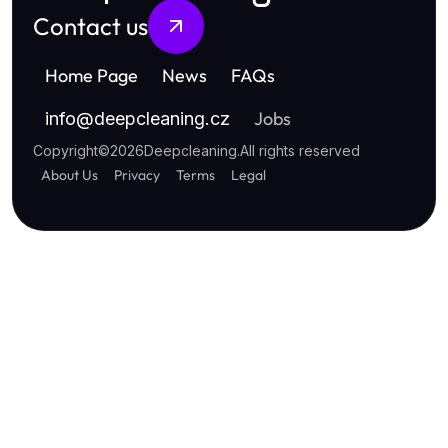
Contact us
Home Page
News
FAQs
Jobs
info
@
deepcleaning.cz
Copyright
©
2026
Deepcleaning
.
All rights reserved
About Us
Privacy
Terms
Legal